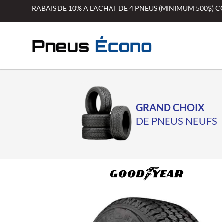
Aller
RABAIS DE 10% A L’ACHAT DE 4 PNEUS (MINIMUM 500$)
au
contenu
GRAND CHOIX
DE PNEUS NEUFS