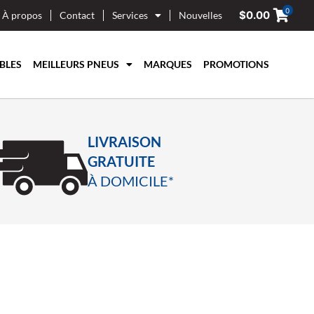
0
$
0.00
À propos
Contact
Services
Nouvelles
BLES
MEILLEURS PNEUS
MARQUES
PROMOTIONS
LIVRAISON
GRATUITE
À DOMICILE*