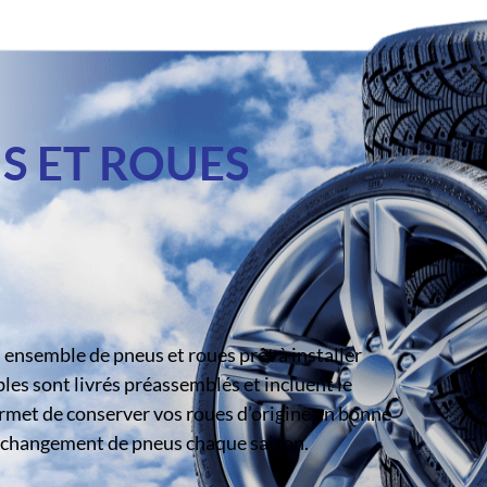
S ET ROUES
ensemble de pneus et roues prêt à installer
s sont livrés préassemblés et incluent le
rmet de conserver vos roues d’origine en bonne
le changement de pneus chaque saison.