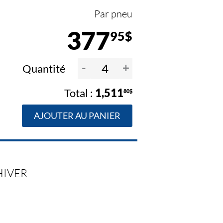
Par pneu
377
95$
-
+
Quantité
1,511
80$
AJOUTER AU PANIER
HIVER