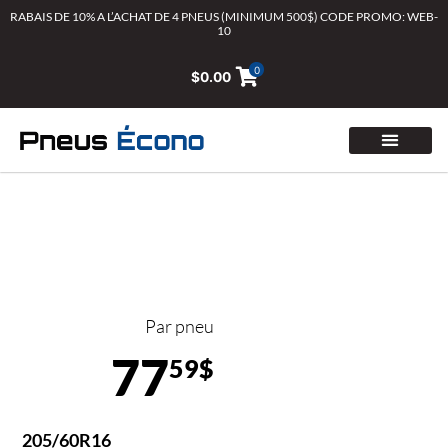
Aller
RABAIS DE 10% A L’ACHAT DE 4 PNEUS (MINIMUM 500$) CODE PROMO: WEB-
10
au
contenu
0
$
0.00
Par pneu
77
59$
205/60R16