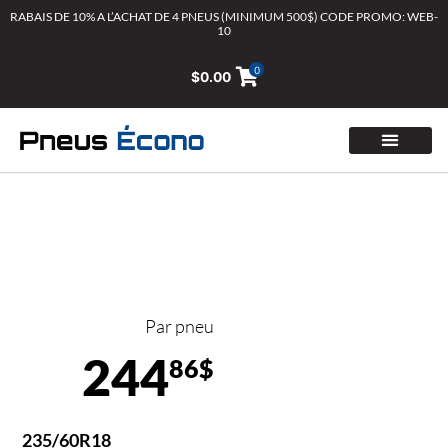
Aller
RABAIS DE 10% A L’ACHAT DE 4 PNEUS (MINIMUM 500$) CODE PROMO: WEB-
10
au
contenu
0
$
0.00
Par pneu
244
86$
235/60R18