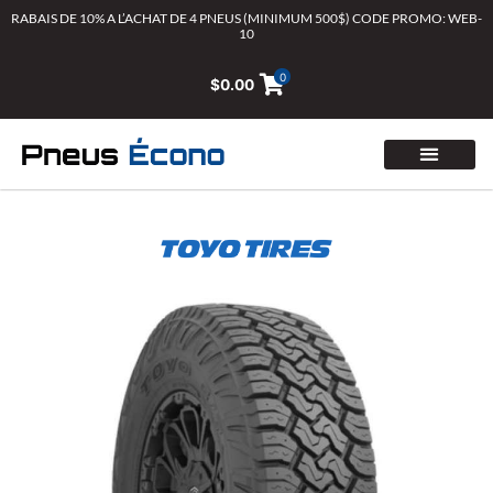
Aller
RABAIS DE 10% A L’ACHAT DE 4 PNEUS (MINIMUM 500$) CODE PROMO: WEB-
10
au
contenu
0
$
0.00