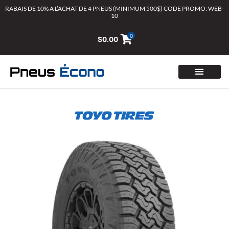
Aller
RABAIS DE 10% A L’ACHAT DE 4 PNEUS (MINIMUM 500$) CODE PROMO: WEB-
10
au
contenu
0
$
0.00